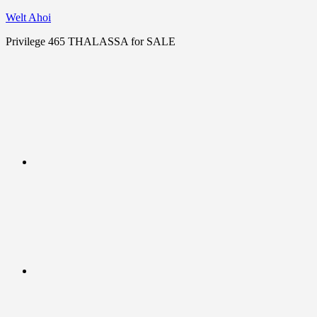
Zum
Welt Ahoi
Inhalt
Privilege 465 THALASSA for SALE
springen
YouTube
Facebook
Instagram